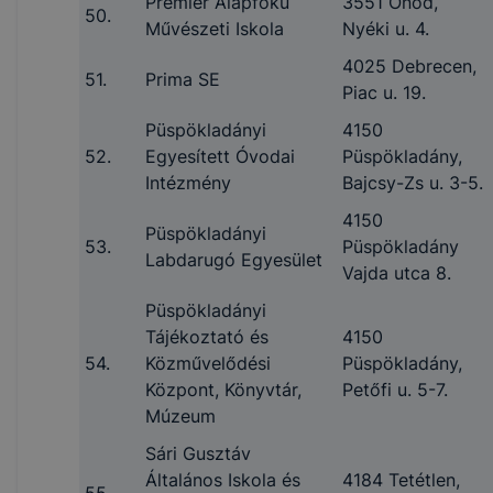
Premier Alapfokú
3551 Ónod,
50.
Művészeti Iskola
Nyéki u. 4.
4025 Debrecen,
51.
Prima SE
Piac u. 19.
Püspökladányi
4150
52.
Egyesített Óvodai
Püspökladány,
Intézmény
Bajcsy-Zs u. 3-5.
4150
Püspökladányi
53.
Püspökladány
Labdarugó Egyesület
Vajda utca 8.
Püspökladányi
Tájékoztató és
4150
54.
Közművelődési
Püspökladány,
Központ, Könyvtár,
Petőfi u. 5-7.
Múzeum
Sári Gusztáv
Általános Iskola és
4184 Tetétlen,
55.