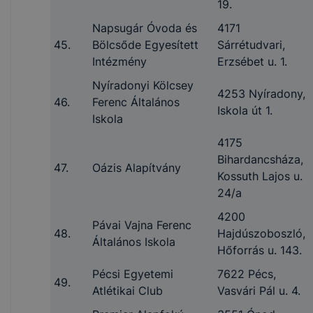
19.
Napsugár Óvoda és
4171
45.
Bölcsőde Egyesített
Sárrétudvari,
Intézmény
Erzsébet u. 1.
Nyíradonyi Kölcsey
4253 Nyíradony,
46.
Ferenc Általános
Iskola út 1.
Iskola
4175
Bihardancsháza,
47.
Oázis Alapítvány
Kossuth Lajos u.
24/a
4200
Pávai Vajna Ferenc
48.
Hajdúszoboszló,
Általános Iskola
Hőforrás u. 143.
Pécsi Egyetemi
7622 Pécs,
49.
Atlétikai Club
Vasvári Pál u. 4.