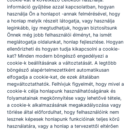
4200
információ gyűjtése azzal kapcsolatban, hogyan
Maya Lovas
35.
Hajdúszoboszló,
használja Ön a honlapot -annak felmérésével, hogy
Egyesület
Földvár u. 63. I/3.
a honlap melyik részeit látogatja, vagy használja
leginkább, így megtudhatjuk, hogyan biztosítsunk
Medgyessy Ferenc
Önnek még jobb felhasználói élményt, ha ismét
Gimnázium,
4031 Debrecen,
meglátogatja oldalunkat, honlap fejlesztése. Hogyan
36.
Művészeti
Holló László
ellenőrizheti és hogyan tudja kikapcsolni a cookie-
Szakgimnázium és
sétány 6.
kat? Minden modern böngésző engedélyezi a
Technikum
cookie-k beállításának a változtatását. A legtöbb
4172
böngésző alapértelmezettként automatikusan
Biharnagybajom,
elfogadja a cookie-kat, de ezek általában
37.
Mosoly-Vár Óvoda
Mátyás Király u.
megváltoztathatók. Felhívjuk figyelmét, hogy mivel a
1.
cookie-k célja honlapunk használhatóságának és
folyamatainak megkönnyítése vagy lehetővé tétele,
Nádudvari Ficánka
4181 Nádudvar,
38.
a cookie-k alkalmazásának megakadályozása vagy
Közhasznú Egyesület
Deák Ferenc u. 5.
törlése által előfordulhat, hogy felhasználóink nem
Nádudvari
lesznek képesek honlapunk funkcióinak teljes körű
4181 Nádudvar,
Református
használatára, vagy a honlap a tervezettől eltérően
39.
Petri-Derzs u. 6-
Egyházközség Idősek