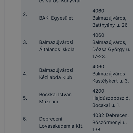
és Városi Könyvtár
4060
2.
BAKI Egyesület
Balmazújváros,
Batthyány u. 26.
4060
3.
Balmazújvárosi
Balmazújváros,
Általános Iskola
Dózsa György u.
17-23.
4060
Balmazújvárosi
4.
Balmazújváros
Kézilabda Klub
Kastélykert u. 3.
4200
Bocskai István
5.
Hajdúszoboszló,
Múzeum
Bocskai u. 1.
4032 Debrecen,
6.
Debreceni
Böszörményi u.
Lovasakadémia Kft.
138.