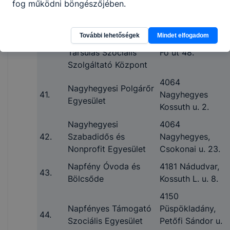
fog működni böngészőjében.
10.
Otthona
Nádudvari Szociális
További lehetőségek
Mindet elfogadom
Intézményfenntartó
4181 Nádudvar,
40.
Társulás Szociális
Fő út 48.
Szolgáltató Központ
4064
Nagyhegyesi Polgárőr
41.
Nagyhegyes
Egyesület
Kossuth u. 2.
Nagyhegyesi
4064
42.
Szabadidős és
Nagyhegyes,
Nonprofit Egyesület
Csokonai u. 23.
Napfény Óvoda és
4181 Nádudvar,
43.
Bölcsőde
Kossuth L. u. 8.
4150
Napfényes Támogató
Püspökladány,
44.
Szociális Egyesület
Petőfi Sándor u.