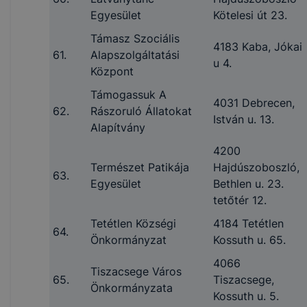
Egyesület
Kötelesi út 23.
Támasz Szociális
4183 Kaba, Jókai
61.
Alapszolgáltatási
u 4.
Központ
Támogassuk A
4031 Debrecen,
62.
Rászoruló Állatokat
István u. 13.
Alapítvány
4200
Természet Patikája
Hajdúszoboszló,
63.
Egyesület
Bethlen u. 23.
tetőtér 12.
Tetétlen Községi
4184 Tetétlen
64.
Önkormányzat
Kossuth u. 65.
4066
Tiszacsege Város
65.
Tiszacsege,
Önkormányzata
Kossuth u. 5.