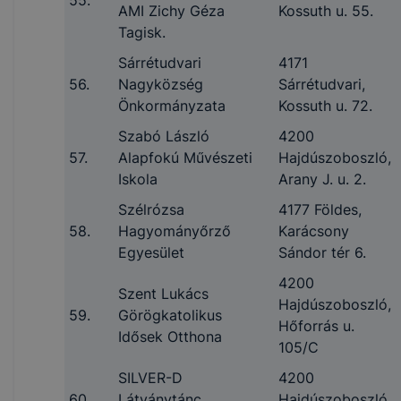
AMI Zichy Géza
Kossuth u. 55.
Tagisk.
Sárrétudvari
4171
56.
Nagyközség
Sárrétudvari,
Önkormányzata
Kossuth u. 72.
Szabó László
4200
57.
Alapfokú Művészeti
Hajdúszoboszló,
Iskola
Arany J. u. 2.
Szélrózsa
4177 Földes,
58.
Hagyományőrző
Karácsony
Egyesület
Sándor tér 6.
4200
Szent Lukács
Hajdúszoboszló,
59.
Görögkatolikus
Hőforrás u.
Idősek Otthona
105/C
SILVER-D
4200
60.
Látványtánc
Hajdúszoboszló