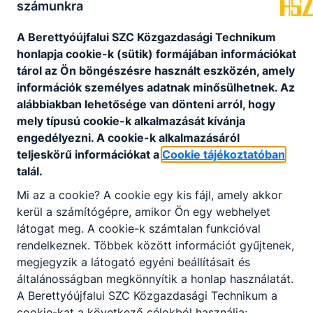
számunkra
Kovács Máté Városi
4200
A Berettyóújfalui SZC Közgazdasági Technikum
30.
Művelődési Központ
Hajdúszoboszló,
honlapja cookie-k (sütik) formájában információkat
és Könyvtár
Szilfákalja 2.
tárol az Ön böngészésre használt eszközén, amely
Kövy Sándor
információk személyes adatnak minősülhetnek. Az
4181 Nádudvar,
31.
Általános Iskola és
alábbiakban lehetősége van dönteni arról, hogy
Fő út 137-141.
AMI
mely típusú cookie-k alkalmazását kívánja
engedélyezni. A cookie-k alkalmazásáról
4200
teljeskörű információkat a
Cookie tájékoztatóban
Kvalitárs Kulturális
Hajdúszoboszló,
32.
talál.
Egyesület
Rákóczi utca 39.
tetőtér 11.
Mi az a cookie? A cookie egy kis fájl, amely akkor
kerül a számítógépre, amikor Ön egy webhelyet
Mácsai Sándor
4183 Kaba,
látogat meg. A cookie-k számtalan funkcióval
33.
Művelődési Ház és
Szabadság tér 9.
rendelkeznek. Többek között információt gyűjtenek,
Városi Könyvtár
megjegyzik a látogató egyéni beállításait és
Magyar Honvédség
Debrecen,
általánosságban megkönnyítik a honlap használatát.
34.
vitéz Vattay Antal 2.
Péterfia u. 58/A
A Berettyóújfalui SZC Közgazdasági Technikum a
Területvédelmi Ezred
cookie-kat a következő célokból használja: