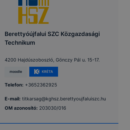
Berettyóújfalui SZC Közgazdasági
Technikum
4200 Hajdúszoboszló, Gönczy Pál u. 15-17.
moodle
KRÉTA
Telefon:
+3652362925
E-mail:
titkarsag@kghsz.berettyoujfaluiszc.hu
OM azonosító:
203030/016