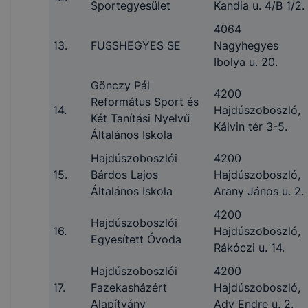
Sportegyesület
Kandia u. 4/B 1/2.
4064
13.
FUSSHEGYES SE
Nagyhegyes
Ibolya u. 20.
Gönczy Pál
4200
Református Sport és
14.
Hajdúszoboszló,
Két Tanítási Nyelvű
Kálvin tér 3-5.
Általános Iskola
Hajdúszoboszlói
4200
15.
Bárdos Lajos
Hajdúszoboszló,
Általános Iskola
Arany János u. 2.
4200
Hajdúszoboszlói
16.
Hajdúszoboszló,
Egyesített Óvoda
Rákóczi u. 14.
Hajdúszoboszlói
4200
17.
Fazekasházért
Hajdúszoboszló,
Alapítvány
Ady Endre u. 2.