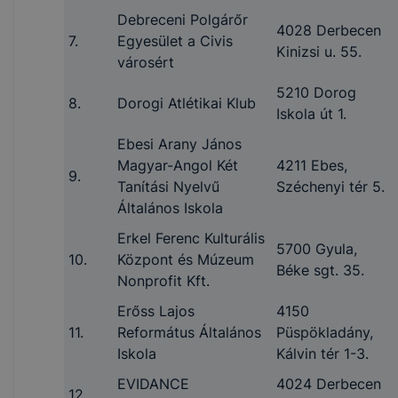
Debreceni Polgárőr
4028 Derbecen
7.
Egyesület a Civis
Kinizsi u. 55.
városért
5210 Dorog
8.
Dorogi Atlétikai Klub
Iskola út 1.
Ebesi Arany János
Magyar-Angol Két
4211 Ebes,
9.
Tanítási Nyelvű
Széchenyi tér 5.
Általános Iskola
Erkel Ferenc Kulturális
5700 Gyula,
10.
Központ és Múzeum
Béke sgt. 35.
Nonprofit Kft.
Erőss Lajos
4150
11.
Református Általános
Püspökladány,
Iskola
Kálvin tér 1-3.
EVIDANCE
4024 Derbecen
12.