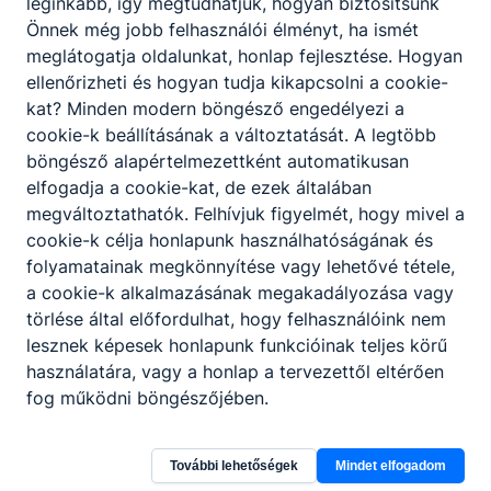
leginkább, így megtudhatjuk, hogyan biztosítsunk
Önnek még jobb felhasználói élményt, ha ismét
meglátogatja oldalunkat, honlap fejlesztése. Hogyan
ellenőrizheti és hogyan tudja kikapcsolni a cookie-
kat? Minden modern böngésző engedélyezi a
cookie-k beállításának a változtatását. A legtöbb
böngésző alapértelmezettként automatikusan
elfogadja a cookie-kat, de ezek általában
megváltoztathatók. Felhívjuk figyelmét, hogy mivel a
cookie-k célja honlapunk használhatóságának és
folyamatainak megkönnyítése vagy lehetővé tétele,
a cookie-k alkalmazásának megakadályozása vagy
törlése által előfordulhat, hogy felhasználóink nem
lesznek képesek honlapunk funkcióinak teljes körű
használatára, vagy a honlap a tervezettől eltérően
fog működni böngészőjében.
Berettyóújfalui SZC Közgazdasági
Technikum
További lehetőségek
Mindet elfogadom