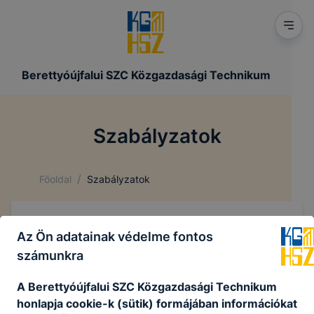
Berettyóújfalui SZC Közgazdasági Technikum
Szabályzatok
/
Főoldal
Szabályzatok
Szabályzatok
Az Ön adatainak védelme fontos
számunkra
Szabályzatok
A Berettyóújfalui SZC Közgazdasági Technikum
honlapja cookie-k (sütik) formájában információkat