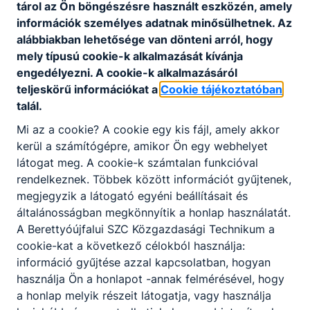
Munkavédelmi szabályzat
tárol az Ön böngészésre használt eszközén, amely
információk személyes adatnak minősülhetnek. Az
Letöltés
alábbiakban lehetősége van dönteni arról, hogy
mely típusú cookie-k alkalmazását kívánja
Tűzvédelmi szabályzat
engedélyezni. A cookie-k alkalmazásáról
Letöltés
teljeskörű információkat a
Cookie tájékoztatóban
talál.
Mi az a cookie? A cookie egy kis fájl, amely akkor
kerül a számítógépre, amikor Ön egy webhelyet
látogat meg. A cookie-k számtalan funkcióval
rendelkeznek. Többek között információt gyűjtenek,
Partnereink
megjegyzik a látogató egyéni beállításait és
általánosságban megkönnyítik a honlap használatát.
A Berettyóújfalui SZC Közgazdasági Technikum a
cookie-kat a következő célokból használja:
információ gyűjtése azzal kapcsolatban, hogyan
használja Ön a honlapot -annak felmérésével, hogy
a honlap melyik részeit látogatja, vagy használja