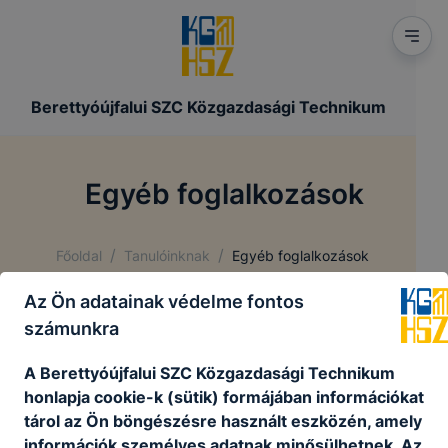
Berettyóújfalui SZC Közgazdasági Technikum
Egyéb foglalkozások
/
/
Főoldal
Tanulóinknak
Egyéb foglalkozások
Az Ön adatainak védelme fontos
számunkra
Cisco képzés
versenyfelkészítés
A Berettyóújfalui SZC Közgazdasági Technikum
tehetséggondozás egyéni foglalkozások
honlapja cookie-k (sütik) formájában információkat
keretében
tárol az Ön böngészésre használt eszközén, amely
emelt szintű érettségi felkészítés
információk személyes adatnak minősülhetnek. Az