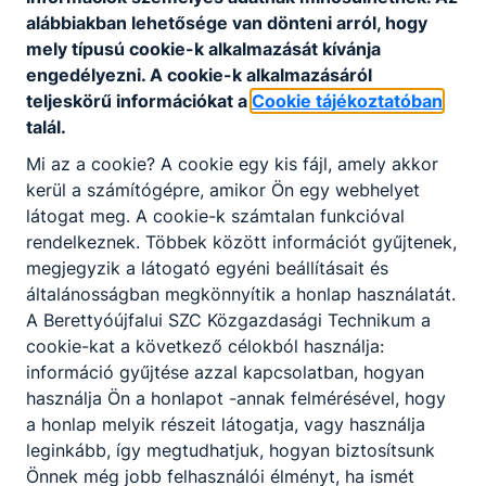
felzárkóztató foglalkoztatások
alábbiakban lehetősége van dönteni arról, hogy
mely típusú cookie-k alkalmazását kívánja
engedélyezni. A cookie-k alkalmazásáról
teljeskörű információkat a
Cookie tájékoztatóban
talál.
Mi az a cookie? A cookie egy kis fájl, amely akkor
kerül a számítógépre, amikor Ön egy webhelyet
látogat meg. A cookie-k számtalan funkcióval
Partnereink
rendelkeznek. Többek között információt gyűjtenek,
megjegyzik a látogató egyéni beállításait és
általánosságban megkönnyítik a honlap használatát.
A Berettyóújfalui SZC Közgazdasági Technikum a
cookie-kat a következő célokból használja:
információ gyűjtése azzal kapcsolatban, hogyan
használja Ön a honlapot -annak felmérésével, hogy
a honlap melyik részeit látogatja, vagy használja
leginkább, így megtudhatjuk, hogyan biztosítsunk
Önnek még jobb felhasználói élményt, ha ismét