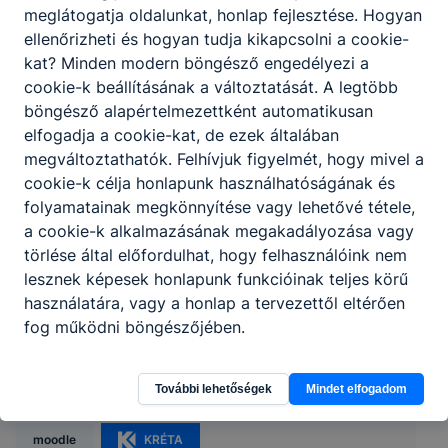
meglátogatja oldalunkat, honlap fejlesztése. Hogyan
ellenőrizheti és hogyan tudja kikapcsolni a cookie-
kat? Minden modern böngésző engedélyezi a
cookie-k beállításának a változtatását. A legtöbb
böngésző alapértelmezettként automatikusan
elfogadja a cookie-kat, de ezek általában
megváltoztathatók. Felhívjuk figyelmét, hogy mivel a
cookie-k célja honlapunk használhatóságának és
folyamatainak megkönnyítése vagy lehetővé tétele,
a cookie-k alkalmazásának megakadályozása vagy
törlése által előfordulhat, hogy felhasználóink nem
lesznek képesek honlapunk funkcióinak teljes körű
használatára, vagy a honlap a tervezettől eltérően
Berettyóújfalui SZC Közgazdasági
fog működni böngészőjében.
Technikum
További lehetőségek
Mindet elfogadom
4200 Hajdúszoboszló, Gönczy Pál u. 15-17.
moodle
KRÉTA