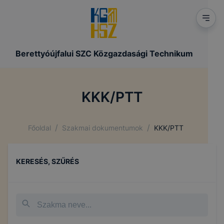
Berettyóújfalui SZC Közgazdasági Technikum
KKK/PTT
/
/
Főoldal
Szakmai dokumentumok
KKK/PTT
KERESÉS, SZŰRÉS