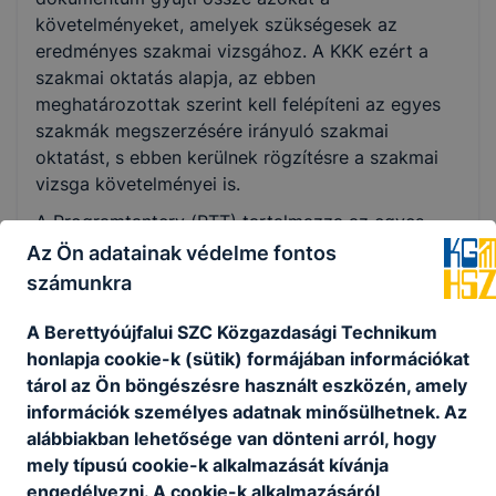
követelményeket, amelyek szükségesek az
eredményes szakmai vizsgához. A KKK ezért a
szakmai oktatás alapja, az ebben
meghatározottak szerint kell felépíteni az egyes
szakmák megszerzésére irányuló szakmai
oktatást, s ebben kerülnek rögzítésre a szakmai
vizsga követelményei is.
A Programtanterv (PTT) tartalmazza az egyes
szakmákhoz kapcsolódó tanulási területekhez
Az Ön adatainak védelme fontos
rendelt tantárgyak és témakörök óraszámát
számunkra
évfolyamonként, a tanulási területek részletes
szakmai tartalmának leírását, valamint a
A Berettyóújfalui SZC Közgazdasági Technikum
részszakmák ajánlott szakmai tartalmát. A PTT a
honlapja cookie-k (sütik) formájában információkat
szakmai oktatás kötelező foglalkozásainak
tárol az Ön böngészésre használt eszközén, amely
összesített számát tekintve kötelező érvényű,
információk személyes adatnak minősülhetnek. Az
illetve ajánlásként szolgál a szakképző
alábbiakban lehetősége van dönteni arról, hogy
intézmények szakmai programjának
mely típusú cookie-k alkalmazását kívánja
kidolgozásához.
engedélyezni. A cookie-k alkalmazásáról