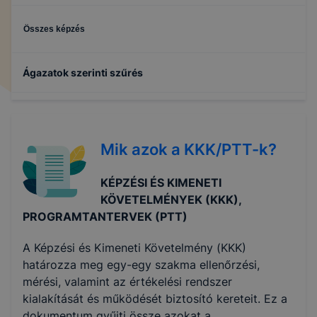
Összes képzés
Ágazatok szerinti szűrés
Informatika és távközlés
Mik azok a KKK/PTT-k?
Elektronika és elektrotechnika
KÉPZÉSI ÉS KIMENETI
Gazdálkodás és menedzsment
KÖVETELMÉNYEK (KKK),
PROGRAMTANTERVEK (PTT)
Turizmus-vendéglátás
A Képzési és Kimeneti Követelmény (KKK)
határozza meg egy-egy szakma ellenőrzési,
mérési, valamint az értékelési rendszer
kialakítását és működését biztosító kereteit. Ez a
dokumentum gyűjti össze azokat a