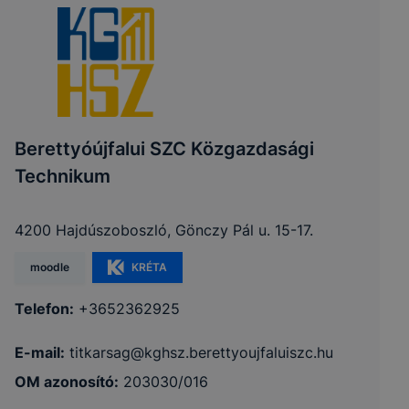
Berettyóújfalui SZC Közgazdasági
Technikum
4200 Hajdúszoboszló, Gönczy Pál u. 15-17.
moodle
KRÉTA
Telefon:
+3652362925
E-mail:
titkarsag@kghsz.berettyoujfaluiszc.hu
OM azonosító:
203030/016