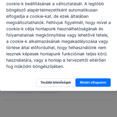
cookie-k beállításának a változtatását. A legtöbb
böngésző alapértelmezettként automatikusan
elfogadja a cookie-kat, de ezek általában
Gazdálkodás és menedzsment
megváltoztathatók. Felhívjuk figyelmét, hogy mivel a
cookie-k célja honlapunk használhatóságának és
folyamatainak megkönnyítése vagy lehetővé tétele,
Pénzügyi-számviteli ügyintéző
a cookie-k alkalmazásának megakadályozása vagy
KKK
PTT
törlése által előfordulhat, hogy felhasználóink nem
lesznek képesek honlapunk funkcióinak teljes körű
használatára, vagy a honlap a tervezettől eltérően
Turizmus-vendéglátás
fog működni böngészőjében.
Turisztikai technikus
További lehetőségek
Mindet elfogadom
KKK
PTT